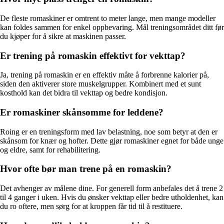
De fleste romaskiner er omtrent to meter lange, men mange modeller
kan foldes sammen for enkel oppbevaring. Mål treningsområdet ditt før
du kjøper for å sikre at maskinen passer.
Er trening på romaskin effektivt for vekttap?
Ja, trening på romaskin er en effektiv måte å forbrenne kalorier på,
siden den aktiverer store muskelgrupper. Kombinert med et sunt
kosthold kan det bidra til vekttap og bedre kondisjon.
Er romaskiner skånsomme for leddene?
Roing er en treningsform med lav belastning, noe som betyr at den er
skånsom for knær og hofter. Dette gjør romaskiner egnet for både unge
og eldre, samt for rehabilitering.
Hvor ofte bør man trene på en romaskin?
Det avhenger av målene dine. For generell form anbefales det å trene 2
til 4 ganger i uken. Hvis du ønsker vekttap eller bedre utholdenhet, kan
du ro oftere, men sørg for at kroppen får tid til å restituere.