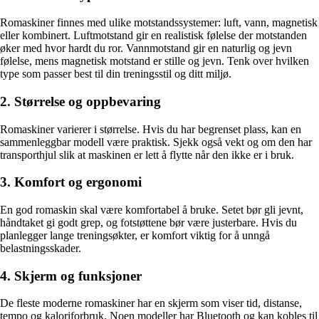
Romaskiner finnes med ulike motstandssystemer: luft, vann, magnetisk
eller kombinert. Luftmotstand gir en realistisk følelse der motstanden
øker med hvor hardt du ror. Vannmotstand gir en naturlig og jevn
følelse, mens magnetisk motstand er stille og jevn. Tenk over hvilken
type som passer best til din treningsstil og ditt miljø.
2. Størrelse og oppbevaring
Romaskiner varierer i størrelse. Hvis du har begrenset plass, kan en
sammenleggbar modell være praktisk. Sjekk også vekt og om den har
transporthjul slik at maskinen er lett å flytte når den ikke er i bruk.
3. Komfort og ergonomi
En god romaskin skal være komfortabel å bruke. Setet bør gli jevnt,
håndtaket gi godt grep, og fotstøttene bør være justerbare. Hvis du
planlegger lange treningsøkter, er komfort viktig for å unngå
belastningsskader.
4. Skjerm og funksjoner
De fleste moderne romaskiner har en skjerm som viser tid, distanse,
tempo og kaloriforbruk. Noen modeller har Bluetooth og kan kobles til