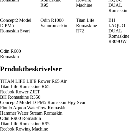
R95
Machine
DUAL
Romaskin
Concept2 Model
Odin R1000
Titan Life
BH
D PM5
Vannromaskin
Romaskine
I.AQUO
Romaskin Svart
R72
DUAL
Romaskine
R309UW
Odin R600
Romaskin
Produktbeskrivelser
TITAN LIFE LIFE Rower R65 Air
Titan Life Romaskine R65
Reebok Rower ZJET
BH Romaskine R350
Concept2 Model D PM5 Romaskin Høy Svart
Finnlo Aquon Waterflow Romaskin
Hammer Water Stream Romaskin
Odin R900 Romaskin
Titan Life Romaskine R95
Reebok Rowing Machine