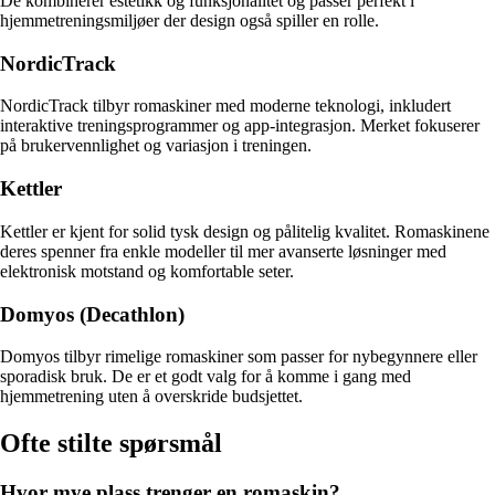
De kombinerer estetikk og funksjonalitet og passer perfekt i
hjemmetreningsmiljøer der design også spiller en rolle.
NordicTrack
NordicTrack tilbyr romaskiner med moderne teknologi, inkludert
interaktive treningsprogrammer og app-integrasjon. Merket fokuserer
på brukervennlighet og variasjon i treningen.
Kettler
Kettler er kjent for solid tysk design og pålitelig kvalitet. Romaskinene
deres spenner fra enkle modeller til mer avanserte løsninger med
elektronisk motstand og komfortable seter.
Domyos (Decathlon)
Domyos tilbyr rimelige romaskiner som passer for nybegynnere eller
sporadisk bruk. De er et godt valg for å komme i gang med
hjemmetrening uten å overskride budsjettet.
Ofte stilte spørsmål
Hvor mye plass trenger en romaskin?