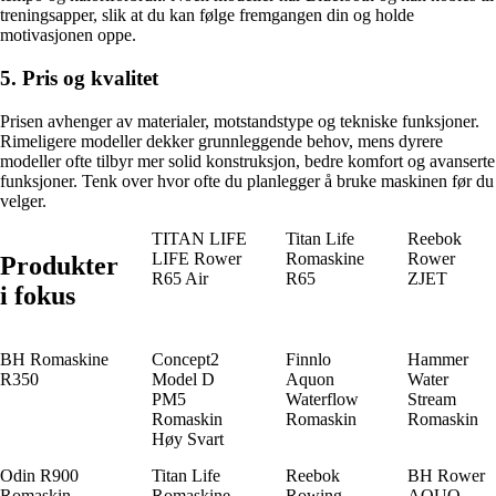
treningsapper, slik at du kan følge fremgangen din og holde
motivasjonen oppe.
5. Pris og kvalitet
Prisen avhenger av materialer, motstandstype og tekniske funksjoner.
Rimeligere modeller dekker grunnleggende behov, mens dyrere
modeller ofte tilbyr mer solid konstruksjon, bedre komfort og avanserte
funksjoner. Tenk over hvor ofte du planlegger å bruke maskinen før du
velger.
TITAN LIFE
Titan Life
Reebok
LIFE Rower
Romaskine
Rower
Produkter
R65 Air
R65
ZJET
i fokus
BH Romaskine
Concept2
Finnlo
Hammer
R350
Model D
Aquon
Water
PM5
Waterflow
Stream
Romaskin
Romaskin
Romaskin
Høy Svart
Odin R900
Titan Life
Reebok
BH Rower
Romaskin
Romaskine
Rowing
AQUO