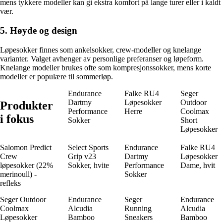
mens tykkere modeller kan gi ekstra komfort på lange turer eller i kaldt
vær.
5. Høyde og design
Løpesokker finnes som ankelsokker, crew-modeller og knelange
varianter. Valget avhenger av personlige preferanser og løpeform.
Knelange modeller brukes ofte som kompresjonssokker, mens korte
modeller er populære til sommerløp.
Endurance
Falke RU4
Seger
Dartmy
Løpesokker
Outdoor
Produkter
Performance
Herre
Coolmax
i fokus
Sokker
Short
Løpesokker
Salomon Predict
Select Sports
Endurance
Falke RU4
Crew
Grip v23
Dartmy
Løpesokker
løpesokker (22%
Sokker, hvite
Performance
Dame, hvit
merinoull) -
Sokker
refleks
Seger Outdoor
Endurance
Seger
Endurance
Coolmax
Alcudia
Running
Alcudia
Løpesokker
Bamboo
Sneakers
Bamboo