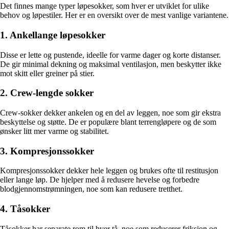
Det finnes mange typer løpesokker, som hver er utviklet for ulike
behov og løpestiler. Her er en oversikt over de mest vanlige variantene.
1. Ankellange løpesokker
Disse er lette og pustende, ideelle for varme dager og korte distanser.
De gir minimal dekning og maksimal ventilasjon, men beskytter ikke
mot skitt eller greiner på stier.
2. Crew-lengde sokker
Crew-sokker dekker ankelen og en del av leggen, noe som gir ekstra
beskyttelse og støtte. De er populære blant terrengløpere og de som
ønsker litt mer varme og stabilitet.
3. Kompresjonssokker
Kompresjonssokker dekker hele leggen og brukes ofte til restitusjon
eller lange løp. De hjelper med å redusere hevelse og forbedre
blodgjennomstrømningen, noe som kan redusere tretthet.
4. Tåsokker
Tåsokker har separate rom til hver tå, noe som reduserer friksjon og