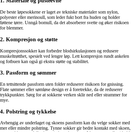
1. Materiale og pusteevne
De beste løpesokkene er laget av tekniske materialer som nylon,
polyester eller merinoull, som leder fukt bort fra huden og holder
føttene tørre. Unngå bomull, da det absorberer svette og øker risikoen
for blemmer.
2. Kompresjon og støtte
Kompresjonssokker kan forbedre blodsirkulasjonen og redusere
muskeltrøtthet, spesielt ved lengre løp. Lett kompresjon rundt ankelen
og fotbuen kan også gi ekstra støtte og stabilitet.
3. Passform og sømmer
En tettsittende passform uten folder reduserer risikoen for gnissing.
Flate sømmer eller sømløse design er å foretrekke, da de reduserer
trykkpunkter. Sørg for at sokkene verken sklir ned eller strammer for
mye.
4. Polstring og tykkelse
Avhengig av underlaget og skoens passform kan du velge sokker med
mer eller mindre polstring. Tynne sokker gir bedre kontakt med skoen,