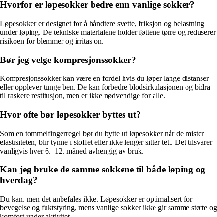
Hvorfor er løpesokker bedre enn vanlige sokker?
Løpesokker er designet for å håndtere svette, friksjon og belastning
under løping. De tekniske materialene holder føttene tørre og reduserer
risikoen for blemmer og irritasjon.
Bør jeg velge kompresjonssokker?
Kompresjonssokker kan være en fordel hvis du løper lange distanser
eller opplever tunge ben. De kan forbedre blodsirkulasjonen og bidra
til raskere restitusjon, men er ikke nødvendige for alle.
Hvor ofte bør løpesokker byttes ut?
Som en tommelfingerregel bør du bytte ut løpesokker når de mister
elastisiteten, blir tynne i stoffet eller ikke lenger sitter tett. Det tilsvarer
vanligvis hver 6.–12. måned avhengig av bruk.
Kan jeg bruke de samme sokkene til både løping og
hverdag?
Du kan, men det anbefales ikke. Løpesokker er optimalisert for
bevegelse og fuktstyring, mens vanlige sokker ikke gir samme støtte og
komfort under aktivitet.