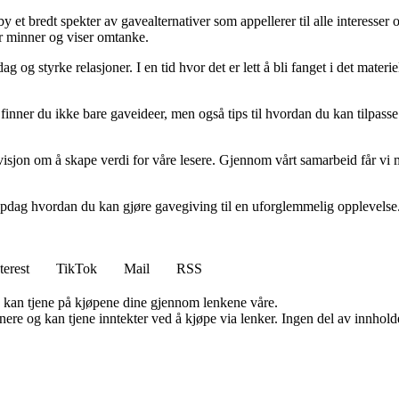
y et bredt spekter av gavealternativer som appellerer til alle interesser
er minner og viser omtanke.
g og styrke relasjoner. I en tid hvor det er lett å bli fanget i det mater
 finner du ikke bare gaveideer, men også tips til hvordan du kan tilpass
isjon om å skape verdi for våre lesere. Gjennom vårt samarbeid får vi mu
oppdag hvordan du kan gjøre gavegiving til en uforglemmelig opplevelse
terest
TikTok
Mail
RSS
g kan tjene på kjøpene dine gjennom lenkene våre.
re og kan tjene inntekter ved å kjøpe via lenker. Ingen del av innholdet