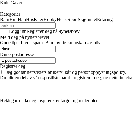
Kule Gaver
Kategorier
Barn
Hun
Han
Hus
Klær
Hobby
Helse
Sport
Skjønnhet
Erfaring
Logg inn
Registrer deg nå
Nyhetsbrev
Meld deg på nyhetsbrevet
Gode ​​tips. Ingen spam. Bare nyttig kunnskap - gratis.
Din e-postadresse
Registrer deg
Jeg godtar nettstedets brukervilkår og personopplysningspolicy.
Du blir en del av vår e-postliste når du registrerer deg, og dette inneb
Heklegarn – la deg inspirere av farger og materialer