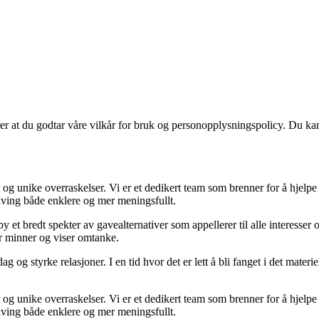
ærer at du godtar våre vilkår for bruk og personopplysningspolicy. Du ka
 og unike overraskelser. Vi er et dedikert team som brenner for å hjelp
giving både enklere og mer meningsfullt.
y et bredt spekter av gavealternativer som appellerer til alle interesser
er minner og viser omtanke.
g og styrke relasjoner. I en tid hvor det er lett å bli fanget i det mater
 og unike overraskelser. Vi er et dedikert team som brenner for å hjelp
giving både enklere og mer meningsfullt.