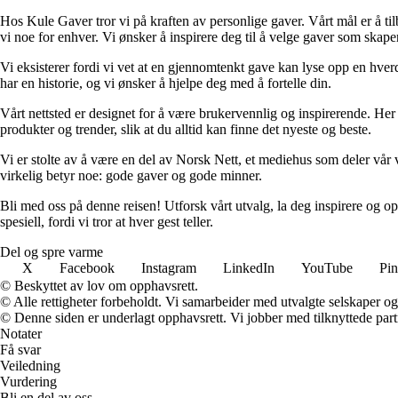
Hos Kule Gaver tror vi på kraften av personlige gaver. Vårt mål er å tilb
vi noe for enhver. Vi ønsker å inspirere deg til å velge gaver som skap
Vi eksisterer fordi vi vet at en gjennomtenkt gave kan lyse opp en hverda
har en historie, og vi ønsker å hjelpe deg med å fortelle din.
Vårt nettsted er designet for å være brukervennlig og inspirerende. Her
produkter og trender, slik at du alltid kan finne det nyeste og beste.
Vi er stolte av å være en del av Norsk Nett, et mediehus som deler vår v
virkelig betyr noe: gode gaver og gode minner.
Bli med oss på denne reisen! Utforsk vårt utvalg, la deg inspirere og 
spesiell, fordi vi tror at hver gest teller.
Del og spre varme
X
Facebook
Instagram
LinkedIn
YouTube
Pin
© Beskyttet av lov om opphavsrett.
© Alle rettigheter forbeholdt. Vi samarbeider med utvalgte selskaper o
© Denne siden er underlagt opphavsrett. Vi jobber med tilknyttede partne
Notater
Få svar
Veiledning
Vurdering
Bli en del av oss