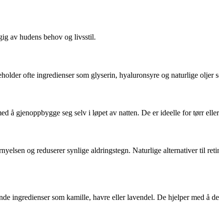
gig av hudens behov og livsstil.
older ofte ingredienser som glyserin, hyaluronsyre og naturlige oljer 
d å gjenoppbygge seg selv i løpet av natten. De er ideelle for tørr ell
nyelsen og reduserer synlige aldringstegn. Naturlige alternativer til r
ende ingredienser som kamille, havre eller lavendel. De hjelper med å de