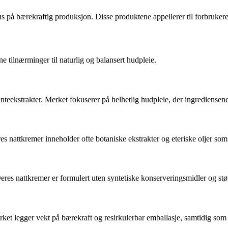
us på bærekraftig produksjon. Disse produktene appellerer til forbruke
e tilnærminger til naturlig og balansert hudpleie.
anteekstrakter. Merket fokuserer på helhetlig hudpleie, der ingrediense
 nattkremer inneholder ofte botaniske ekstrakter og eteriske oljer som 
res nattkremer er formulert uten syntetiske konserveringsmidler og stø
ket legger vekt på bærekraft og resirkulerbar emballasje, samtidig som 