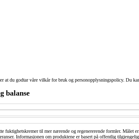
ærer at du godtar våre vilkår for bruk og personopplysningspolicy. Du ka
g balanse
tte fuktighetskremer til mer nærende og regenererende formler. Målet er å
feranser. Informasjonen om produktene er basert på offentlig tilgjengeli