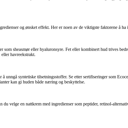
ngredienser og ønsket effekt. Her er noen av de viktigste faktorene å ha 
r som sheasmør eller hyaluronsyre. Fet eller kombinert hud trives bedre
eller havreekstrakt.
r å unngå syntetiske tilsetningsstoffer. Se etter sertifiseringer som 
idanter kan gi huden både næring og beskyttelse.
 kan du velge en nattkrem med ingredienser som peptider, retinol-alternat