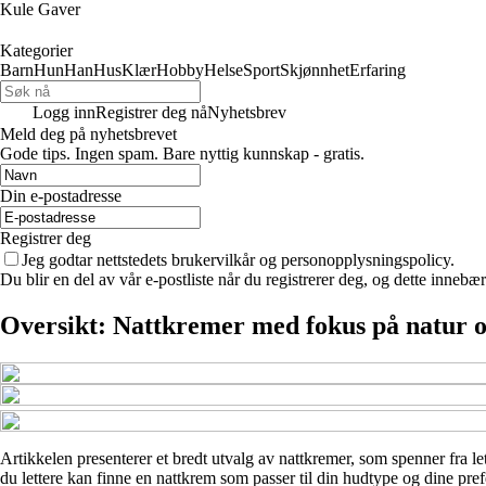
Kule Gaver
Kategorier
Barn
Hun
Han
Hus
Klær
Hobby
Helse
Sport
Skjønnhet
Erfaring
Logg inn
Registrer deg nå
Nyhetsbrev
Meld deg på nyhetsbrevet
Gode ​​tips. Ingen spam. Bare nyttig kunnskap - gratis.
Din e-postadresse
Registrer deg
Jeg godtar nettstedets brukervilkår og personopplysningspolicy.
Du blir en del av vår e-postliste når du registrerer deg, og dette inneb
Oversikt: Nattkremer med fokus på natur o
Artikkelen presenterer et bredt utvalg av nattkremer, som spenner fra le
du lettere kan finne en nattkrem som passer til din hudtype og dine pre