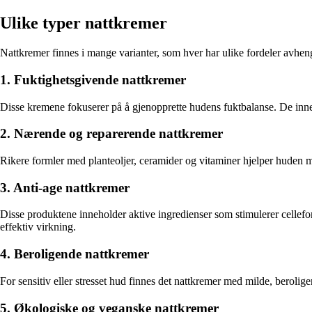
Ulike typer nattkremer
Nattkremer finnes i mange varianter, som hver har ulike fordeler avhen
1. Fuktighetsgivende nattkremer
Disse kremene fokuserer på å gjenopprette hudens fuktbalanse. De inneh
2. Nærende og reparerende nattkremer
Rikere formler med planteoljer, ceramider og vitaminer hjelper huden me
3. Anti-age nattkremer
Disse produktene inneholder aktive ingredienser som stimulerer cellefor
effektiv virkning.
4. Beroligende nattkremer
For sensitiv eller stresset hud finnes det nattkremer med milde, berolig
5. Økologiske og veganske nattkremer