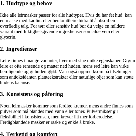
1. Hudtype og behov
Ikke alle leirmasker passer for alle hudtyper. Hvis du har fet hud, kan
en maske med kaolin- eller bentonittleire bidra til å absorbere
overflødig talg. For tørr eller sensitiv hud bør du velge en mildere
variant med fuktighetsgivende ingredienser som aloe vera eller
glyserin.
2. Ingredienser
Leire finnes i mange varianter, hver med sine unike egenskaper. Grønn
leire er ofte rensende og matter ned huden, mens rød leire kan virke
beroligende og gi huden glød. Vær også oppmerksom på tilsetninger
som antioksidanter, planteekstrakter eller naturlige oljer som kan støtte
hudens balanse.
3. Konsistens og påføring
Noen leirmasker kommer som ferdige kremer, mens andre finnes som
pulver som må blandes med vann eller toner. Pulvermikser gir
fleksibilitet i konsistensen, men krever litt mer forberedelse.
Ferdigblandede masker er raske og enkle å bruke.
4. Tørketid og komfort