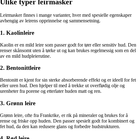
Ulike typer leirmasker
Leirmasker finnes i mange varianter, hver med spesielle egenskaper
avhengig av leirens opprinnelse og sammensetning.
1. Kaolinleire
Kaolin er en mild leire som passer godt for tørr eller sensitiv hud. Den
renser skånsomt uten å tørke ut og kan brukes regelmessig som en del
av en mild hudpleierutine.
2. Bentonittleire
Bentonitt er kjent for sin sterke absorberende effekt og er ideell for fet
eller uren hud. Den hjelper til med å trekke ut overflødig olje og
urenheter fra porene og etterlater huden matt og ren.
3. Grønn leire
Grønn leire, ofte fra Frankrike, er rik på mineraler og brukes for å
rense og friske opp huden. Den passer spesielt godt for kombinert og
fet hud, da den kan redusere glans og forbedre hudstrukturen.
4. Rød leire