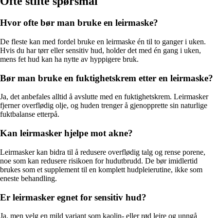
Ofte stilte spørsmål
Hvor ofte bør man bruke en leirmaske?
De fleste kan med fordel bruke en leirmaske én til to ganger i uken.
Hvis du har tørr eller sensitiv hud, holder det med én gang i uken,
mens fet hud kan ha nytte av hyppigere bruk.
Bør man bruke en fuktighetskrem etter en leirmaske?
Ja, det anbefales alltid å avslutte med en fuktighetskrem. Leirmasker
fjerner overflødig olje, og huden trenger å gjenopprette sin naturlige
fuktbalanse etterpå.
Kan leirmasker hjelpe mot akne?
Leirmasker kan bidra til å redusere overflødig talg og rense porene,
noe som kan redusere risikoen for hudutbrudd. De bør imidlertid
brukes som et supplement til en komplett hudpleierutine, ikke som
eneste behandling.
Er leirmasker egnet for sensitiv hud?
Ja, men velg en mild variant som kaolin- eller rød leire og unngå