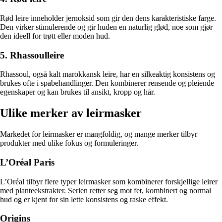
Rød leire inneholder jernoksid som gir den dens karakteristiske farge.
Den virker stimulerende og gir huden en naturlig glød, noe som gjør
den ideell for trøtt eller moden hud.
5. Rhassoulleire
Rhassoul, også kalt marokkansk leire, har en silkeaktig konsistens og
brukes ofte i spabehandlinger. Den kombinerer rensende og pleiende
egenskaper og kan brukes til ansikt, kropp og hår.
Ulike merker av leirmasker
Markedet for leirmasker er mangfoldig, og mange merker tilbyr
produkter med ulike fokus og formuleringer.
L’Oréal Paris
L’Oréal tilbyr flere typer leirmasker som kombinerer forskjellige leirer
med planteekstrakter. Serien retter seg mot fet, kombinert og normal
hud og er kjent for sin lette konsistens og raske effekt.
Origins