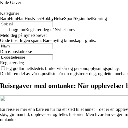
Kule Gaver
Kategorier
Barn
Hun
Han
Hus
Klær
Hobby
Helse
Sport
Skjønnhet
Erfaring
Logg inn
Registrer deg nå
Nyhetsbrev
Meld deg på nyhetsbrevet
Gode ​​tips. Ingen spam. Bare nyttig kunnskap - gratis.
Din e-postadresse
Registrer deg
Jeg godtar nettstedets brukervilkår og personopplysningspolicy.
Du blir en del av vår e-postliste når du registrerer deg, og dette inneb
Reisegaver med omtanke: Når opplevelser b
En reise er mer enn bare en tur fra ett sted til et annet – det er en opp
støv, gir man tid, opplevelser og felles historier. Men hvordan velger m
omtanke.