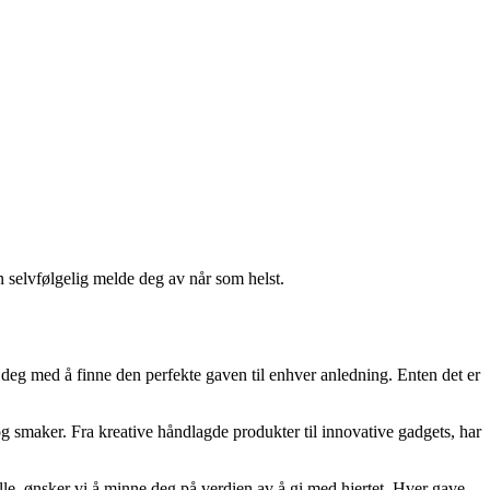
n selvfølgelig melde deg av når som helst.
e deg med å finne den perfekte gaven til enhver anledning. Enten det er
 og smaker. Fra kreative håndlagde produkter til innovative gadgets, har
ielle, ønsker vi å minne deg på verdien av å gi med hjertet. Hver gave