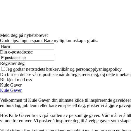
Meld deg på nyhetsbrevet
Gode ​​tips. Ingen spam. Bare nyttig kunnskap - gratis.
Din e-postadresse
Registrer deg
Jeg godtar nettstedets brukervilkår og personopplysningspolicy.
Du blir en del av vår e-postliste når du registrerer deg, og dette inneb
Bli kjent med oss
Kule Gaver
Kule Gaver
Velkommen til Kule Gaver, din ultimate kilde til inspirerende gaveideer
en bursdag, jubileum eller bare en spesiell dag, ønsker vi å gjøre gave
Hos Kule Gaver tror vi på kraften av personlige gaver. Vårt mål er å tilb
vi noe for enhver. Vi ønsker å inspirere deg til å velge gaver som skap
Vi eksisterer fordi vi vet at en gjennomtenkt gave kan lyse opp en hverda