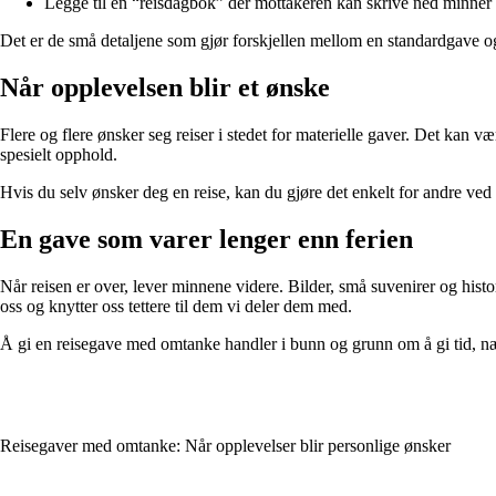
Legge til en “reisdagbok” der mottakeren kan skrive ned minner 
Det er de små detaljene som gjør forskjellen mellom en standardgave o
Når opplevelsen blir et ønske
Flere og flere ønsker seg reiser i stedet for materielle gaver. Det kan 
spesielt opphold.
Hvis du selv ønsker deg en reise, kan du gjøre det enkelt for andre ve
En gave som varer lenger enn ferien
Når reisen er over, lever minnene videre. Bilder, små suvenirer og histori
oss og knytter oss tettere til dem vi deler dem med.
Å gi en reisegave med omtanke handler i bunn og grunn om å gi tid, 
Reisegaver med omtanke: Når opplevelser blir personlige ønsker