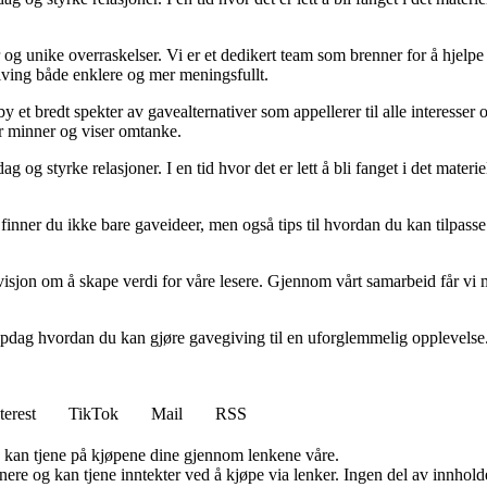
 og unike overraskelser. Vi er et dedikert team som brenner for å hjelp
giving både enklere og mer meningsfullt.
y et bredt spekter av gavealternativer som appellerer til alle interesser
er minner og viser omtanke.
g og styrke relasjoner. I en tid hvor det er lett å bli fanget i det mater
 finner du ikke bare gaveideer, men også tips til hvordan du kan tilpass
isjon om å skape verdi for våre lesere. Gjennom vårt samarbeid får vi mu
oppdag hvordan du kan gjøre gavegiving til en uforglemmelig opplevelse
terest
TikTok
Mail
RSS
g kan tjene på kjøpene dine gjennom lenkene våre.
re og kan tjene inntekter ved å kjøpe via lenker. Ingen del av innholdet