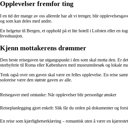
Opplevelser fremfor ting
I en tid der mange av oss allerede har alt vi trenger, blir opplevelsesg
og som kan deles med andre.
En helgetur til Bergen, et opphold på et lite hotell i Lofoten eller en 
livssituasjon.
Kjenn mottakerens drømmer
Den beste reisegaven tar utgangspunkt i den som skal motta den. Er det 
storbyferie til Roma eller København med museumsbesøk og lokale ma
Tenk også over om gaven skal være en felles opplevelse. En reise sammen
soloreise være den største gaven av alle.
Reisegaver med omtanke: Når opplevelser blir personlige ønsker
Reiseplanlegging gjort enkelt: Slik får du orden på dokumenter og fors
En reise som kjærlighetserklæring – romantisk uten å være en kjæreste