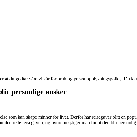
ærer at du godtar våre vilkår for bruk og personopplysningspolicy. Du ka
lir personlige ønsker
levelse som kan skape minner for livet. Derfor har reisegaver blitt en po
an den rette reisegaven, og hvordan sørger man for at den blir personlig 