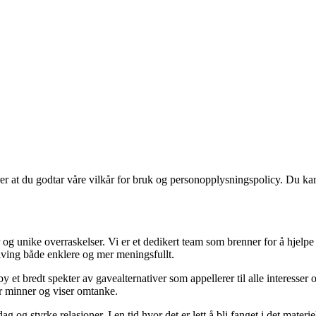
ærer at du godtar våre vilkår for bruk og personopplysningspolicy. Du ka
 og unike overraskelser. Vi er et dedikert team som brenner for å hjelp
giving både enklere og mer meningsfullt.
y et bredt spekter av gavealternativer som appellerer til alle interesser
er minner og viser omtanke.
g og styrke relasjoner. I en tid hvor det er lett å bli fanget i det mater