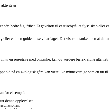
 aktiviteter
t ofte bedre å gi frihet. Et gavekort til et reisebyrå, et flyselskap eller
 eller en liten guide du selv har laget. Det viser omtanke, uten at du ta
il gi en reisegave med omtanke, kan du vurdere bærekraftige alternativer
opphold på en økologisk gård kan være like minneverdige som en tur til
kan for eksempel:
urat denne opplevelsen.
destinasjonen.