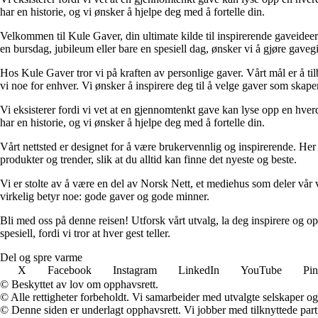
har en historie, og vi ønsker å hjelpe deg med å fortelle din.
Velkommen til Kule Gaver, din ultimate kilde til inspirerende gaveideer
en bursdag, jubileum eller bare en spesiell dag, ønsker vi å gjøre gave
Hos Kule Gaver tror vi på kraften av personlige gaver. Vårt mål er å tilb
vi noe for enhver. Vi ønsker å inspirere deg til å velge gaver som skap
Vi eksisterer fordi vi vet at en gjennomtenkt gave kan lyse opp en hverda
har en historie, og vi ønsker å hjelpe deg med å fortelle din.
Vårt nettsted er designet for å være brukervennlig og inspirerende. Her
produkter og trender, slik at du alltid kan finne det nyeste og beste.
Vi er stolte av å være en del av Norsk Nett, et mediehus som deler vår v
virkelig betyr noe: gode gaver og gode minner.
Bli med oss på denne reisen! Utforsk vårt utvalg, la deg inspirere og 
spesiell, fordi vi tror at hver gest teller.
Del og spre varme
X
Facebook
Instagram
LinkedIn
YouTube
Pin
© Beskyttet av lov om opphavsrett.
© Alle rettigheter forbeholdt. Vi samarbeider med utvalgte selskaper o
© Denne siden er underlagt opphavsrett. Vi jobber med tilknyttede partne