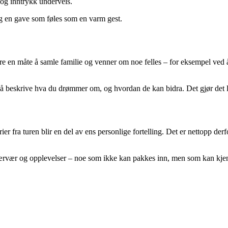
og inntrykk underveis.
g en gave som føles som en varm gest.
være en måte å samle familie og venner om noe felles – for eksempel ved å
d å beskrive hva du drømmer om, og hvordan de kan bidra. Det gjør det l
er fra turen blir en del av ens personlige fortelling. Det er nettopp derf
nærvær og opplevelser – noe som ikke kan pakkes inn, men som kan kje