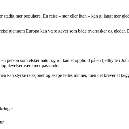
aver stadig mer populære. En reise – stor eller liten – kan gi langt mer 
togreise gjennom Europa kan være gaver som både overrasker og gleder. De
en person som elsker natur og ro, kan et opphold på en fjellhytte i Jotu
topplevelser være mer passende.
 kan styrke relasjoner og skape felles minner, men det krever at begge 
ikringer
tur