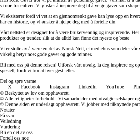
vi noe for enhver. Vi ønsker å inspirere deg til å velge gaver som skap
Vi eksisterer fordi vi vet at en gjennomtenkt gave kan lyse opp en hverda
har en historie, og vi ønsker å hjelpe deg med å fortelle din.
Vårt nettsted er designet for å være brukervennlig og inspirerende. Her
produkter og trender, slik at du alltid kan finne det nyeste og beste.
Vi er stolte av å være en del av Norsk Nett, et mediehus som deler vår v
virkelig betyr noe: gode gaver og gode minner.
Bli med oss på denne reisen! Utforsk vårt utvalg, la deg inspirere og 
spesiell, fordi vi tror at hver gest teller.
Del og spre varme
X
Facebook
Instagram
LinkedIn
YouTube
Pin
© Beskyttet av lov om opphavsrett.
© Alle rettigheter forbeholdt. Vi samarbeider med utvalgte selskaper o
© Denne siden er underlagt opphavsrett. Vi jobber med tilknyttede partne
Notater
Få svar
Veiledning
Vurdering
Bli en del av oss
Fortell oss noe