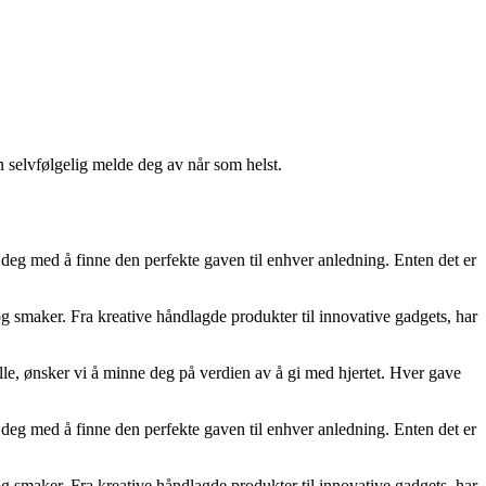
n selvfølgelig melde deg av når som helst.
e deg med å finne den perfekte gaven til enhver anledning. Enten det er
 og smaker. Fra kreative håndlagde produkter til innovative gadgets, har
ielle, ønsker vi å minne deg på verdien av å gi med hjertet. Hver gave
e deg med å finne den perfekte gaven til enhver anledning. Enten det er
 og smaker. Fra kreative håndlagde produkter til innovative gadgets, har