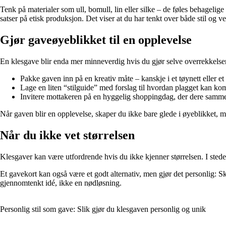
Tenk på materialer som ull, bomull, lin eller silke – de føles behagelig
satser på etisk produksjon. Det viser at du har tenkt over både stil og ve
Gjør gaveøyeblikket til en opplevelse
En klesgave blir enda mer minneverdig hvis du gjør selve overrekkelsen
Pakke gaven inn på en kreativ måte – kanskje i et tøynett eller e
Lage en liten “stilguide” med forslag til hvordan plagget kan ko
Invitere mottakeren på en hyggelig shoppingdag, der dere sammen 
Når gaven blir en opplevelse, skaper du ikke bare glede i øyeblikket, m
Når du ikke vet størrelsen
Klesgaver kan være utfordrende hvis du ikke kjenner størrelsen. I stedet
Et gavekort kan også være et godt alternativ, men gjør det personlig: Sk
gjennomtenkt idé, ikke en nødløsning.
Personlig stil som gave: Slik gjør du klesgaven personlig og unik