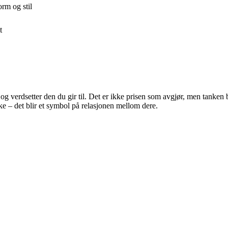
rm og stil
t
g verdsetter den du gir til. Det er ikke prisen som avgjør, men tanken b
ke – det blir et symbol på relasjonen mellom dere.