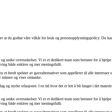
ærer at du godtar våre vilkår for bruk og personopplysningspolicy. Du ka
 og unike overraskelser. Vi er et dedikert team som brenner for å hjelp
giving både enklere og mer meningsfullt.
y et bredt spekter av gavealternativer som appellerer til alle interesser
er minner og viser omtanke.
g og styrke relasjoner. I en tid hvor det er lett å bli fanget i det mater
 og unike overraskelser. Vi er et dedikert team som brenner for å hjelp
giving både enklere og mer meningsfullt.
y et bredt spekter av gavealternativer som appellerer til alle interesser