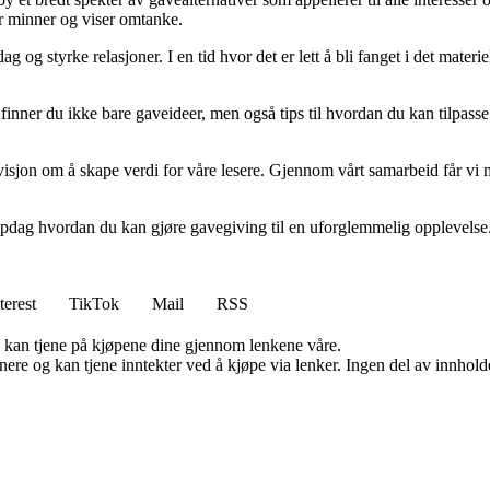
er minner og viser omtanke.
g og styrke relasjoner. I en tid hvor det er lett å bli fanget i det mater
 finner du ikke bare gaveideer, men også tips til hvordan du kan tilpass
isjon om å skape verdi for våre lesere. Gjennom vårt samarbeid får vi mu
oppdag hvordan du kan gjøre gavegiving til en uforglemmelig opplevelse
terest
TikTok
Mail
RSS
g kan tjene på kjøpene dine gjennom lenkene våre.
re og kan tjene inntekter ved å kjøpe via lenker. Ingen del av innholdet