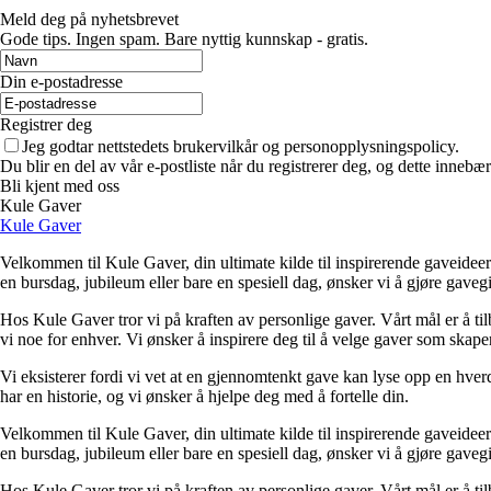
Meld deg på nyhetsbrevet
Gode ​​tips. Ingen spam. Bare nyttig kunnskap - gratis.
Din e-postadresse
Registrer deg
Jeg godtar nettstedets brukervilkår og personopplysningspolicy.
Du blir en del av vår e-postliste når du registrerer deg, og dette inneb
Bli kjent med oss
Kule Gaver
Kule Gaver
Velkommen til Kule Gaver, din ultimate kilde til inspirerende gaveideer
en bursdag, jubileum eller bare en spesiell dag, ønsker vi å gjøre gave
Hos Kule Gaver tror vi på kraften av personlige gaver. Vårt mål er å tilb
vi noe for enhver. Vi ønsker å inspirere deg til å velge gaver som skap
Vi eksisterer fordi vi vet at en gjennomtenkt gave kan lyse opp en hverda
har en historie, og vi ønsker å hjelpe deg med å fortelle din.
Velkommen til Kule Gaver, din ultimate kilde til inspirerende gaveideer
en bursdag, jubileum eller bare en spesiell dag, ønsker vi å gjøre gave
Hos Kule Gaver tror vi på kraften av personlige gaver. Vårt mål er å tilb