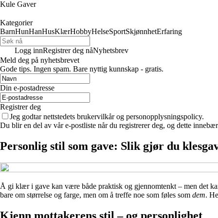
Kule Gaver
Kategorier
Barn
Hun
Han
Hus
Klær
Hobby
Helse
Sport
Skjønnhet
Erfaring
Logg inn
Registrer deg nå
Nyhetsbrev
Meld deg på nyhetsbrevet
Gode ​​tips. Ingen spam. Bare nyttig kunnskap - gratis.
Din e-postadresse
Registrer deg
Jeg godtar nettstedets brukervilkår og personopplysningspolicy.
Du blir en del av vår e-postliste når du registrerer deg, og dette inneb
Personlig stil som gave: Slik gjør du klesga
Å gi klær i gave kan være både praktisk og gjennomtenkt – men det kan 
bare om størrelse og farge, men om å treffe noe som føles som
dem
. He
Kjenn mottakerens stil – og personlighet