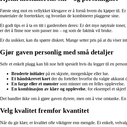
Første steg mot en vellykket klesgave er å forstå hvem du kjøper til. Er
materialer de foretrekker, og hvordan de kombinerer plaggene sine.
Et godt tips er å ta en titt i garderoben deres: Er det mye nøytrale toner
er det å finne noe som passer inn – og som de faktisk vil bruke.
Er du usikker, kan du spørre diskret. Mange setter pris på at du viser int
Gjør gaven personlig med små detaljer
Selv et enkelt plagg kan bli noe helt spesielt hvis du legger til en perso
Broderte initialer
på en skjorte, morgenkåpe eller lue.
Et håndskrevet kort
der du forteller hvorfor du valgte akkurat 
En farge eller et mønster
som minner om en felles opplevelse.
En kombinasjon av klær og opplevelse
, for eksempel et skjerf
Det handler ikke om å gjøre gaven dyrere, men om å vise omtanke. En pers
Velg kvalitet fremfor kvantitet
Når du gir klær, er kvalitet ofte viktigere enn mengde. Et enkelt, velvalg