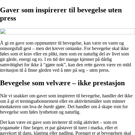
Gaver som inspirerer til bevegelse uten
press
Å gi en gave som oppmuntrer til bevegelse, kan være en varm og
omsorgsfull gest – men det krever omtanke. For bevegelse skal ikke
føles som et krav eller en plikt, men som en naturlig del av livet som
gir glede, energi og ro. I en tid der mange kjenner på dårlig
samvittighet for ikke å “gjøre nok”, kan den rette gaven være en mild
invitasjon til å finne gleden ved å røre på seg – uten press.
Bevegelse som velvære – ikke prestasjon
Når vi snakker om gaver som inspirerer til bevegelse, handler det ikke
om å gi et treningsabonnement eller en aktivitetsmåler som minner
mottakeren om hva de
burde
gjøre. Det handler om å skape rom for
bevegelse som føles lystbetont og naturlig.
Det kan være en gave som inviterer til rolig aktivitet – som en
yogamatte i fine farger, et par gåstaver til turer i marka, eller et
gavekort til dans, klatring eller padling. Poenget er at bevegelsen skal