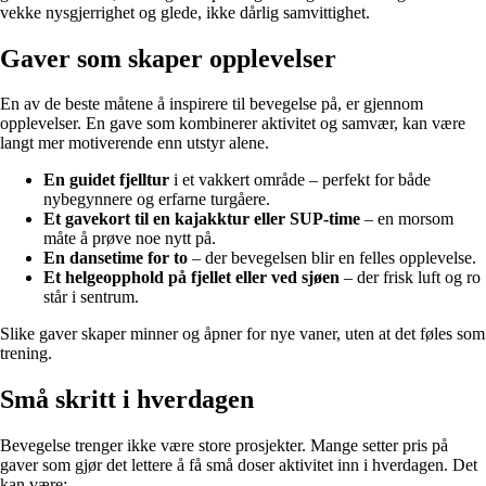
vekke nysgjerrighet og glede, ikke dårlig samvittighet.
Gaver som skaper opplevelser
En av de beste måtene å inspirere til bevegelse på, er gjennom
opplevelser. En gave som kombinerer aktivitet og samvær, kan være
langt mer motiverende enn utstyr alene.
En guidet fjelltur
i et vakkert område – perfekt for både
nybegynnere og erfarne turgåere.
Et gavekort til en kajakktur eller SUP-time
– en morsom
måte å prøve noe nytt på.
En dansetime for to
– der bevegelsen blir en felles opplevelse.
Et helgeopphold på fjellet eller ved sjøen
– der frisk luft og ro
står i sentrum.
Slike gaver skaper minner og åpner for nye vaner, uten at det føles som
trening.
Små skritt i hverdagen
Bevegelse trenger ikke være store prosjekter. Mange setter pris på
gaver som gjør det lettere å få små doser aktivitet inn i hverdagen. Det
kan være: