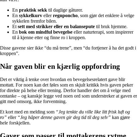
En
praktisk sekk
til daglige gåturer.
En
sykkelkurv
eller
regnponcho
, som gjør det enklere å velge
sykkelen fremfor bilen.
Et
sett med strikker eller en balansepute
til bruk hjemme.
En
bok om mindful bevegelse
eller naturterapi, som inspirerer
til å kjenne etter og finne ro i kroppen.
Disse gavene sier ikke “du må trene”, men “du fortjener å ha det godt i
kroppen”.
Når gaven blir en kjærlig oppfordring
Det er viktig å tenke over hvordan en bevegelsesrelatert gave blir
mottatt. For noen kan det føles som en skjult kritikk hvis gaven peker
for direkte på helse eller trening. Derfor handler det om å velge med
omtanke – og kanskje legge ved noen ord som understreker at gaven er
gitt med omsorg, ikke forventning.
Et kort med en melding som
“Jeg tenkte du ville like litt frisk luft og
ro”
eller
“Jeg håper denne gaven gir deg tid til deg selv”
kan gjøre
hele forskjellen.
Gaver som passer til mottakerens rytme