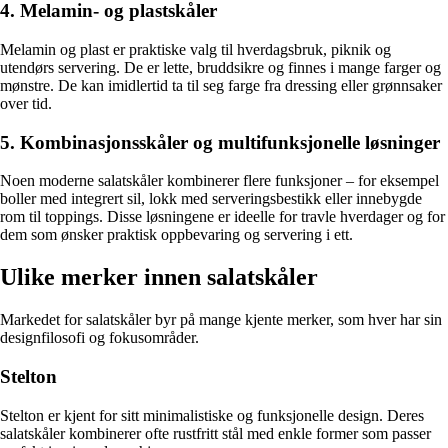
4. Melamin- og plastskåler
Melamin og plast er praktiske valg til hverdagsbruk, piknik og
utendørs servering. De er lette, bruddsikre og finnes i mange farger og
mønstre. De kan imidlertid ta til seg farge fra dressing eller grønnsaker
over tid.
5. Kombinasjonsskåler og multifunksjonelle løsninger
Noen moderne salatskåler kombinerer flere funksjoner – for eksempel
boller med integrert sil, lokk med serveringsbestikk eller innebygde
rom til toppings. Disse løsningene er ideelle for travle hverdager og for
dem som ønsker praktisk oppbevaring og servering i ett.
Ulike merker innen salatskåler
Markedet for salatskåler byr på mange kjente merker, som hver har sin
designfilosofi og fokusområder.
Stelton
Stelton er kjent for sitt minimalistiske og funksjonelle design. Deres
salatskåler kombinerer ofte rustfritt stål med enkle former som passer