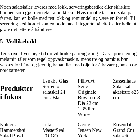
Noen salatskåler leveres med lokk, serveringsbestikk eller sklisikre
bunner, som gjør dem ekstra praktiske. Hvis du ofte tar med salat på
farten, kan en bolle med tett lokk og rominndeling være en fordel. Til
servering ved bordet kan en bolle med integrerte håndtak eller helletut
gjøre det lettere å håndtere.
5. Vedlikehold
Tenk over hvor mye tid du vil bruke på rengjøring. Glass, porselen og
melamin tåler som regel oppvaskmaskin, mens tre og bambus bør
vaskes for hånd og jevnlig behandles med olje for å bevare glansen og
holdbarheten.
Lyngby Glas
Pillivuyt
Zassenhaus
Sorrento
Serie
Salatskål
Produkter
salatskål 24
Originale
akasietre ø25
i fokus
cm - Blå
Bowl no. 8
cm
Dia 22 cm
1.35 litre
White
Kähler -
Tefal
Georg
Rosendahl
Hammershøi
MasterSeal
Jensen New
Grand Cru
Salad Bowl
TO GO
York
salatsett