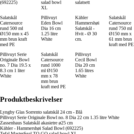
(692225)
salad bowl
salatsett
XL
Salatskål
Pillivuyt
Kähler
Salatskål
Catersource
Eden Bowl
Hammershøi
Catersource
rund 500 ml
Dia 16 cm
Salatskål -
rund 750 ml
Ø150 mm x 45
1.25 litre
Hvit - Ø 30
Ø150 mm x
mm brun kraft
White
cm.
61 mm brun
med PE
kraft med PE
Pillivuyt Serie
Salatskål
Pillivuyt
Originale Bowl
Catersource
Cecil Bowl
no. 7 Dia 19.5 x
rund 1000
Dia 20 cm
8.3 cm 1 liter
ml Ø150
1.65 litres
White
mm x 78
White
mm brun
kraft med PE
Produktbeskrivelser
Lyngby Glas Sorrento salatskål 24 cm - Blå
Pillivuyt Serie Originale Bowl no. 8 Dia 22 cm 1.35 litre White
Zassenhaus Salatskål akasietre ø25 cm
Kähler - Hammershøi Salad Bowl (692225)
Tefal MasterSeal TO GO salad bowl XL