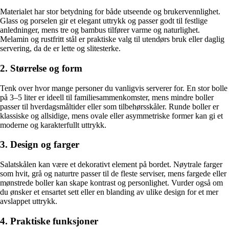
Materialet har stor betydning for både utseende og brukervennlighet.
Glass og porselen gir et elegant uttrykk og passer godt til festlige
anledninger, mens tre og bambus tilfører varme og naturlighet.
Melamin og rustfritt stål er praktiske valg til utendørs bruk eller daglig
servering, da de er lette og slitesterke.
2. Størrelse og form
Tenk over hvor mange personer du vanligvis serverer for. En stor bolle
på 3–5 liter er ideell til familiesammenkomster, mens mindre boller
passer til hverdagsmåltider eller som tilbehørsskåler. Runde boller er
klassiske og allsidige, mens ovale eller asymmetriske former kan gi et
moderne og karakterfullt uttrykk.
3. Design og farger
Salatskålen kan være et dekorativt element på bordet. Nøytrale farger
som hvit, grå og naturtre passer til de fleste serviser, mens fargede eller
mønstrede boller kan skape kontrast og personlighet. Vurder også om
du ønsker et ensartet sett eller en blanding av ulike design for et mer
avslappet uttrykk.
4. Praktiske funksjoner