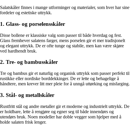
Salatskåler finnes i mange utforminger og materialer, som hver har sine
fordeler og estetiske uttrykk.
1. Glass- og porselensskåler
Disse bollene er klassiske valg som passer til både hverdag og fest.
Glass fremhever salatens farger, mens porselen gir et mer tradisjonelt
og elegant uttrykk. De er ofte tunge og stabile, men kan være skjøre
ved hardhendt bruk.
2. Tre- og bambusskåler
Tre og bambus gir et naturlig og organisk uttrykk som passer perfekt til
rustikke eller nordiske borddekkinger. De er lette og behagelige å
håndtere, men krever litt mer pleie for å unngå uttørking og misfarging.
3. Stål- og metallskåler
Rustfritt stål og andre metaller gir et moderne og industrielt uttrykk. De
er holdbare, lette å rengjøre og egner seg til både innendørs og
utendørs bruk. Noen modeller har doble vegger som hjelper med å
holde salaten frisk lenger.